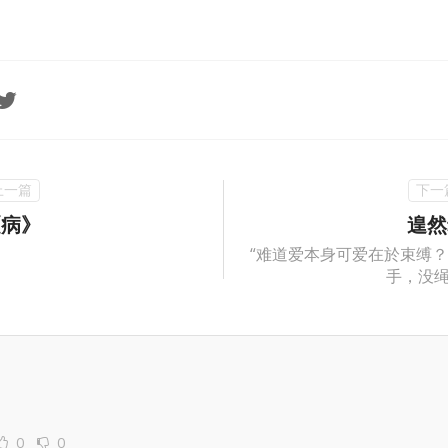
《病》
遑然
“难道爱本身可爱在於束缚
手，没绳
0
0