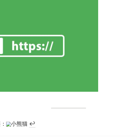
链：
小熊猫
↩