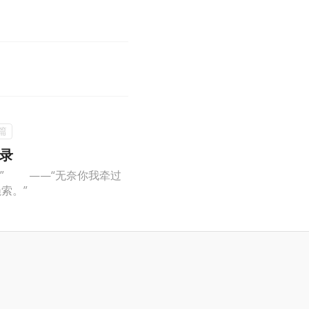
录
？” ——“无奈你我牵过
索。”