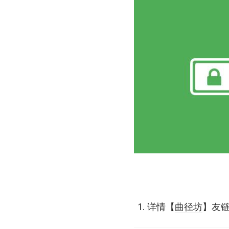
详情【
曲径坊
】友