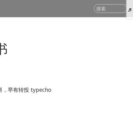
搜索
书
早有转投 type­cho