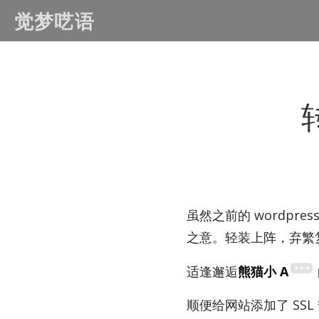
觉梦呓语
虽然之前的 word­p
之意。轻装上阵，弃繁复
适逢邂逅
熊猫小 A
顺便给网站添加了 SSL