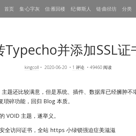
首页
集·心字灰
信·雁回楼
纪·卿斯人
链·曲径坊
分类
转Typecho并添加SSL证
kingcoll
•
2020-06-20
•
1 评论
•
49460 阅读
ress 主题还比较满意，但是系统、插件、数据库已经臃肿不堪，
琐碎功能，回归 Blog 本质。
的 VOID 主题，遂举义。
 安全访问证书，全站 https 小绿锁强迫症美滋滋